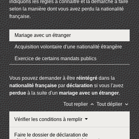
indiquons les règles à connaître et la démarche à faire
selon la manière dont vous avez perdu la nationalité
française.
Mariage avec un étranger
Acquisition volontaire d'une nationalité étrangère
Exercice de certains mandats publics
Vous pouvez demander à être
réintégré
dans la
nationalité française
par
déclaration
si vous l'avez
perdue
à la suite d'un
mariage avec un étranger
.
keyboard_arrow_up
keyboard_arrow_down
Tout replier
Tout déplier
Vérifier les conditions à remplir
Faire le dossier de déclaration de