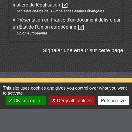
open_in_new
matière de légalisation
Ministère chargé de l'Europe et des affaires étrangères
Présentation en France d'un document délivré par
open_in_new
un État de l'Union européenne
Union européenne
Signaler une erreur sur cette page
Contacts
This site uses cookies and gives you control over what you want
to activate
Commune de Cordelle
OK, accept all
Deny all cookies
Personalize
154, route de Roanne
42123 Cordelle - FRANCE
+33 4 77 64 90 12
Contact par formulaire