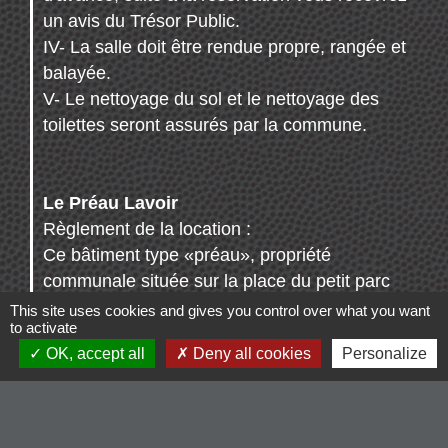
un avis du Trésor Public.
IV- La salle doit être rendue propre, rangée et
balayée.
V- Le nettoyage du sol et le nettoyage des
toilettes seront assurés par la commune.
Le Préau Lavoir
Règlement de la location :
Ce bâtiment type «préau», propriété
communale située sur la place du petit parc
(à la place de l’ancien lavoir), est composé
This site uses cookies and gives you control over what you want
to activate
d’un bar (avec évier), de toilettes et de
OK, accept all
Deny all cookies
Personalize
matériel à disposition (5 tables, 10 bancs,
deux réfrigérateurs et des ustensiles de
nettoyage).
Pour la location, les usagers doivent