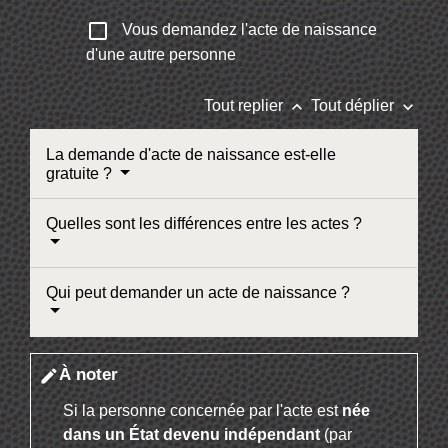
check_box_outline_blank
Vous demandez l'acte de naissance
d'une autre personne
keyboard_arrow_up
keyboard_arrow_down
Tout replier
Tout déplier
La demande d'acte de naissance est-elle
gratuite ?
Quelles sont les différences entre les actes ?
Qui peut demander un acte de naissance ?
À noter
edit
Si la personne concernée par l'acte est
née
dans un État devenu indépendant
(par