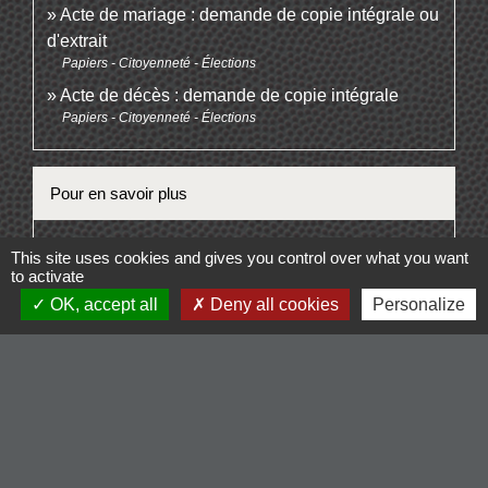
Acte de mariage : demande de copie intégrale ou
d'extrait
Papiers - Citoyenneté - Élections
Acte de décès : demande de copie intégrale
Papiers - Citoyenneté - Élections
Pour en savoir plus
open_in_new
État civil et nationalité française
This site uses cookies and gives you control over what you want
Ministère chargé de l'Europe et des affaires étrangères
to activate
open_in_new
OK, accept all
Deny all cookies
Personalize
Les naissances à l'étranger
Ministère chargé de l'Europe et des affaires étrangères
Signaler une erreur sur cette page