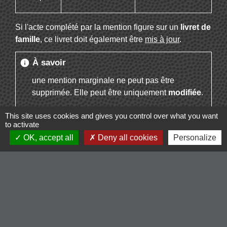
Si l'acte complété par la mention figure sur un
livret de
famille
, ce livret doit également être
mis à jour
.
À savoir
info
une mention marginale ne peut pas être
supprimée. Elle peut être uniquement
modifiée
.
This site uses cookies and gives you control over what you want
to activate
OK, accept all
Deny all cookies
Personalize
Textes de référence
Services en ligne et formulaires
Questions ? Réponses !