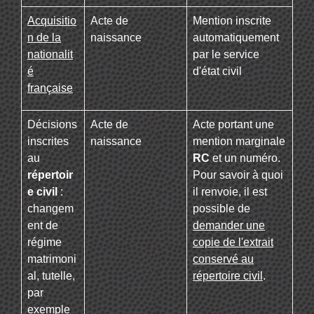
Acquisitio
Acte de
Mention inscrite
n de la
naissance
automatiquement
nationalit
par le service
é
d'état civil
française
Décisions
Acte de
Acte portant une
inscrites
naissance
mention marginale
au
RC
et un numéro.
répertoir
Pour savoir à quoi
e civil
:
il renvoie, il est
changem
possible de
ent de
demander une
régime
copie de l'extrait
matrimoni
conservé au
al, tutelle,
répertoire civil
.
par
exemple