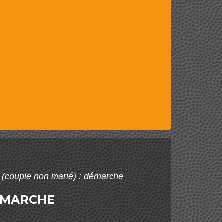
 (couple non marié) : démarche
DÉMARCHE