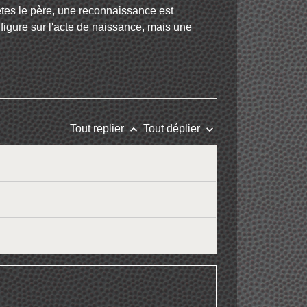
 êtes le père, une reconnaissance est
m figure sur l'acte de naissance, mais une
keyboard_arrow_up
keyboard_arrow_down
Tout replier
Tout déplier