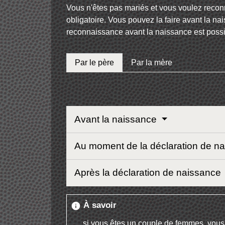
Vous n'êtes pas mariés et vous voulez reconna
obligatoire. Vous pouvez la faire avant la nai
reconnaissance avant la naissance est possi
Par le père
Par la mère
Avant la naissance
Au moment de la déclaration de n
Après la déclaration de naissance
À savoir
info
si vous êtes un couple de femmes, vou