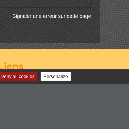
Signaler une erreur sur cette page
Liens
Deny all cookies
Personalize
-Communauté de Commune du Pays
entre Loire et Rhône
-Loire le département
-Région Auvergne Rhône-Alpes
-Illiwap