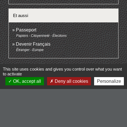
Et aussi
Passeport
Papiers - Citoyenneté - Élections
Devenir Français
Étranger - Europe
Signaler une erreur sur cette page
This site uses cookies and gives you control over what you want
to activate
OK, accept all
Deny all cookies
Personalize
Contacts
Commune de Cordelle
154, route de Roanne
42123 Cordelle - FRANCE