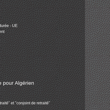
durée - UE
ent
e pour Algérien
raité" et "conjoint de retraité"