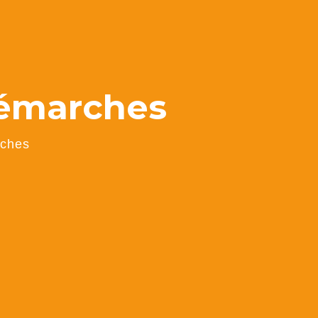
démarches
rches