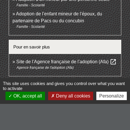
Famille - Scolarité
Adoption de l'enfant mineur de l'époux, du
partenaire de Pacs ou du concubin
Famille - Scolarité
Pour en savoir plus
open_in_new
Site de l'Agence française de l'adoption (Afa)
Agence française de l'adoption (Afa)
This site uses cookies and gives you control over what you want
Signaler une erreur sur cette page
to activate
OK, accept all
Deny all cookies
Personalize
Contacts