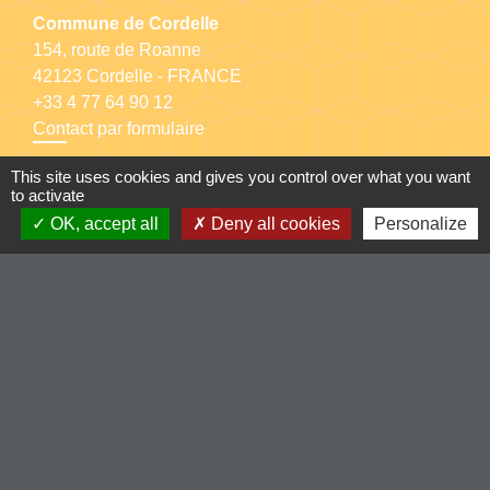
Commune de Cordelle
154, route de Roanne
42123 Cordelle - FRANCE
+33 4 77 64 90 12
Contact par formulaire
This site uses cookies and gives you control over what you want
to activate
OK, accept all
Deny all cookies
Personalize
Liens
-Communauté de Commune du Pays entre Loire et
Rhône
-Loire le département
-Région Auvergne Rhône-Alpes
-Illiwap
Mentions légales
-
Politique de confidentialité
-