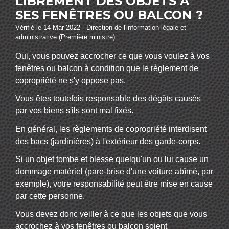
LIBREMENT DES OBJETS À
SES FENÊTRES OU BALCON ?
Vérifié le 14 Mar 2022 - Direction de l'information légale et
administrative (Première ministre)
Oui, vous pouvez accrocher ce que vous voulez à vos
fenêtres ou balcon à condition que le
règlement de
copropriété
ne s'y oppose pas.
Vous êtes toutefois responsable des dégâts causés
par vos biens s'ils sont mal fixés.
En général, les règlements de copropriété interdisent
des bacs (jardinières) à l'extérieur des garde-corps.
Si un objet tombe et blesse quelqu'un ou lui cause un
dommage matériel (pare-brise d'une voiture abîmé, par
exemple), votre responsabilité peut être mise en cause
par cette personne.
Vous devez donc veiller à ce que les objets que vous
accrochez à vos fenêtres ou balcon soient