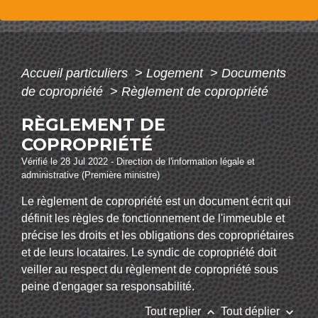
Accueil particuliers
>
Logement
>
Documents
de copropriété
>
Règlement de copropriété
RÈGLEMENT DE
COPROPRIÉTÉ
Vérifié le 28 Jul 2022 - Direction de l'information légale et
administrative (Première ministre)
Le règlement de copropriété est un document écrit qui
définit les règles de fonctionnement de l'immeuble et
précise les droits et les obligations des copropriétaires
et de leurs locataires. Le syndic de copropriété doit
veiller au respect du règlement de copropriété sous
peine d'engager sa responsabilité.
keyboard_arrow_up
keyboard_arrow_down
Tout replier
Tout déplier