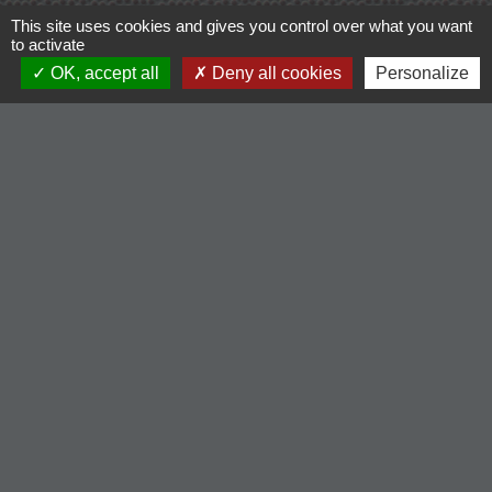
This site uses cookies and gives you control over what you want
to activate
OK, accept all
Deny all cookies
Personalize
Contacts
Commune de Cordelle
154, route de Roanne
42123 Cordelle - FRANCE
+33 4 77 64 90 12
Contact par formulaire
Liens
-Communauté de Commune du Pays entre Loire et
Rhône
-Loire le département
-Région Auvergne Rhône-Alpes