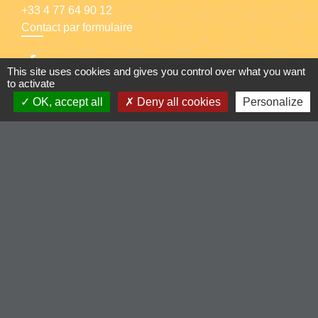
+33 4 77 64 90 12
Contact par formulaire
This site uses cookies and gives you control over what you want
to activate
OK, accept all
Deny all cookies
Personalize
Liens
-Communauté de Commune du Pays entre Loire et
Rhône
-Loire le département
-Région Auvergne Rhône-Alpes
-Illiwap
Mentions légales
-
Politique de confidentialité
-
Accessibilité
-
Plan du site
-
Gestion des cookies