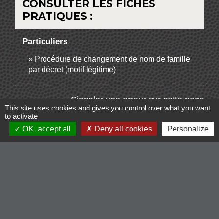
CONSULTER LES FICHES
PRATIQUES :
Particuliers
Procédure de changement de nom de famille
par décret (motif légitime)
Signaler une erreur sur cette page
This site uses cookies and gives you control over what you want
to activate
OK, accept all
Deny all cookies
Personalize
Contacts
Commune de Cordelle
154, route de Roanne
42123 Cordelle - FRANCE
+33 4 77 64 90 12