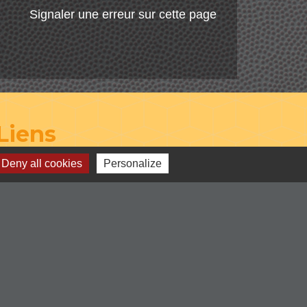
Signaler une erreur sur cette page
Liens
Deny all cookies
Personalize
-Communauté de Commune du Pays
entre Loire et Rhône
-Loire le département
-Région Auvergne Rhône-Alpes
-Illiwap