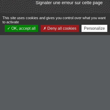
Signaler une erreur sur cette page
This site uses cookies and gives you control over what you want
to activate
OK, accept all
Deny all cookies
Personalize
Contacts
Commune de Cordelle
154, route de Roanne
42123 Cordelle - FRANCE
+33 4 77 64 90 12
Contact par formulaire
Liens
-Communauté de Commune du Pays entre Loire et