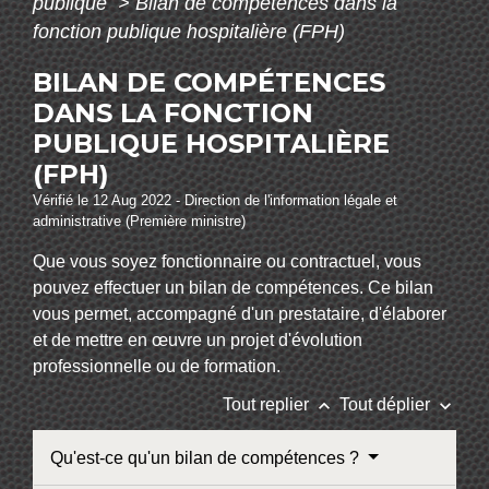
publique
>
Bilan de compétences dans la
fonction publique hospitalière (FPH)
BILAN DE COMPÉTENCES
DANS LA FONCTION
PUBLIQUE HOSPITALIÈRE
(FPH)
Vérifié le 12 Aug 2022 - Direction de l'information légale et
administrative (Première ministre)
Que vous soyez fonctionnaire ou contractuel, vous
pouvez effectuer un bilan de compétences. Ce bilan
vous permet, accompagné d'un prestataire, d'élaborer
et de mettre en œuvre un projet d'évolution
professionnelle ou de formation.
keyboard_arrow_up
keyboard_arrow_down
Tout replier
Tout déplier
Qu'est-ce qu'un bilan de compétences ?