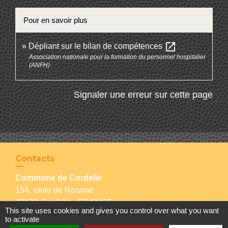
Pour en savoir plus
open_in_new
Dépliant sur le bilan de compétences
Association nationale pour la formation du personnel hospitalier
(ANFH)
Signaler une erreur sur cette page
Contacts
Commune de Cordelle
154, route de Roanne
42123 Cordelle - FRANCE
This site uses cookies and gives you control over what you want
+33 4 77 64 90 12
to activate
Contact par formulaire