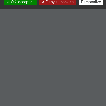
OK, accept all
Deny all cookies
Personalize
Liens
-Communauté de Commune du Pays entre Loire et
Rhône
-Loire le département
-Région Auvergne Rhône-Alpes
-Illiwap
Mentions légales
-
Politique de confidentialité
-
Accessibilité
-
Plan du site
-
Gestion des cookies
Site créé en partenariat avec Réseau des Communes