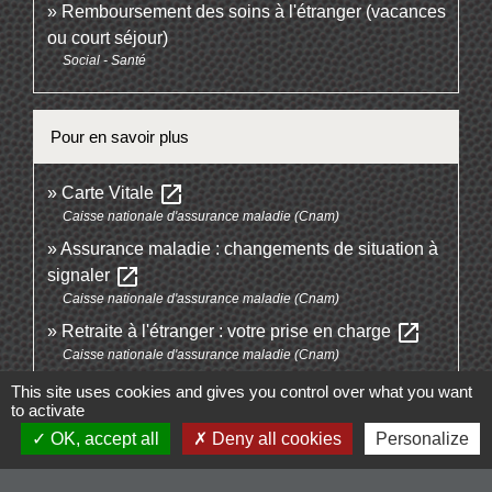
Remboursement des soins à l'étranger (vacances
ou court séjour)
Social - Santé
Pour en savoir plus
open_in_new
Carte Vitale
Caisse nationale d'assurance maladie (Cnam)
Assurance maladie : changements de situation à
open_in_new
signaler
Caisse nationale d'assurance maladie (Cnam)
open_in_new
Retraite à l'étranger : votre prise en charge
Caisse nationale d'assurance maladie (Cnam)
This site uses cookies and gives you control over what you want
to activate
Signaler une erreur sur cette page
OK, accept all
Deny all cookies
Personalize