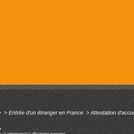
e
>
Entrée d'un étranger en France
>
Attestation d'accue
L
le et administrative (Première ministre)