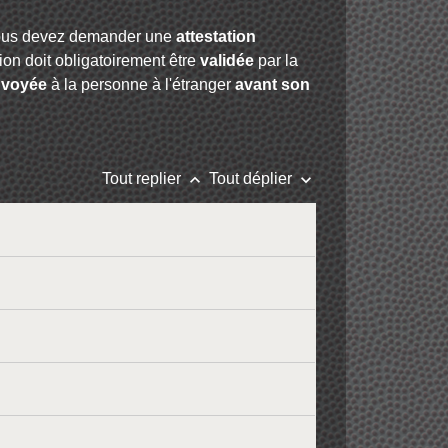
us devez demander une
attestation
tion doit obligatoirement être
validée
par la
nvoyée
à la personne à l'étranger
avant son
keyboard_arrow_up
keyboard_arrow_down
Tout replier
Tout déplier