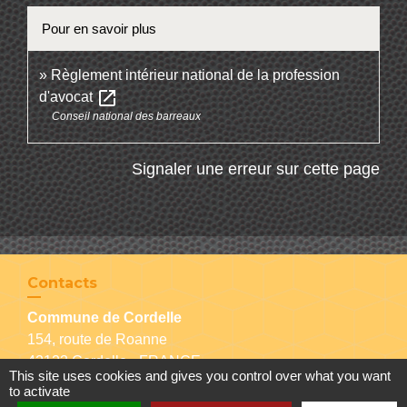
Pour en savoir plus
Règlement intérieur national de la profession
open_in_new
d'avocat
Conseil national des barreaux
Signaler une erreur sur cette page
Contacts
Commune de Cordelle
154, route de Roanne
42123 Cordelle - FRANCE
This site uses cookies and gives you control over what you want
+33 4 77 64 90 12
to activate
Contact par formulaire