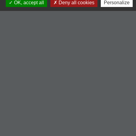
OK, accept all
Deny all cookies
Personalize
Liens
-Communauté de Commune du Pays entre Loire et
Rhône
-Loire le département
-Région Auvergne Rhône-Alpes
-Illiwap
Mentions légales
-
Politique de confidentialité
-
Accessibilité
-
Plan du site
-
Gestion des cookies
Site créé en partenariat avec Réseau des Communes