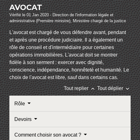
AVOCAT
Vérifié le 01 Jan 2020 - Direction de l'information légale et
administrative (Première ministre), Ministère chargé de la justice
L'avocat est chargé de vous défendre avant, pendant
et après une procédure judiciaire. Il a également un
rôle de conseil et d'intermédiaire pour certaines
opérations immobilières. L'avocat doit se montrer
fidèle à son serment : exercer avec dignité,
conscience, indépendance, honnêteté et humanité. Le
choix de l'avocat est libre, sauf dans certains cas.
keyboard_arrow_up
keyboard_arrow_down
Tout replier
Tout déplier
Rôle
Devoirs
Comment choisir son avocat ?