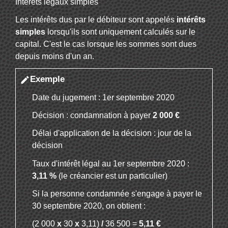
Intérêts légaux simples
Les intérêts dus par le débiteur sont appelés
intérêts
simples
lorsqu'ils sont uniquement calculés sur le
capital. C'est le cas lorsque les sommes sont dues
depuis moins d'un an.
Exemple
edit
Date du jugement : 1
er
septembre 2020
Décision : condamnation à payer
2 000 €
Délai d'application de la décision : jour de la
décision
Taux d'intérêt légal au 1
er
septembre 2020 :
3,11 %
(le créancier est un particulier)
Si la personne condamnée s'engage à payer le
30 septembre 2020, on obtient :
(2 000
x
30
x
3,11)
/
36 500 =
5,11 €