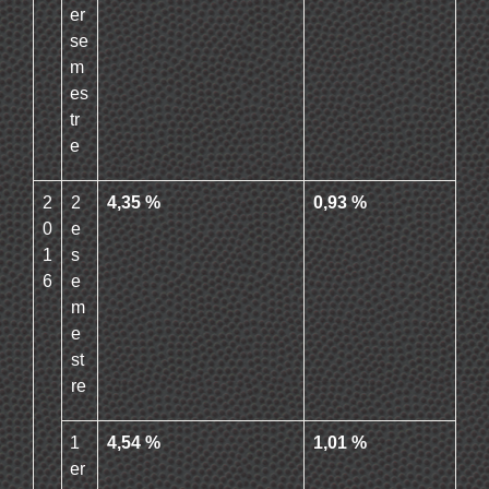
er
se
m
es
tr
e
2
2
4,35 %
0,93 %
0
e
1
s
6
e
m
e
st
re
1
4,54 %
1,01 %
er