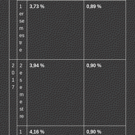
1
3,73 %
0,89 %
er
se
m
es
tr
e
2
2
3,94 %
0,90 %
0
e
1
s
7
e
m
e
st
re
1
4,16 %
0,90 %