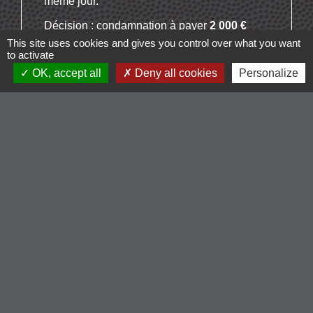
même jour.
Décision : condamnation à payer
2 000 €
This site uses cookies and gives you control over what you want
La période correspondant au paiement des
to activate
intérêts légaux simples (2 premiers mois de
OK, accept all
Deny all cookies
Personalize
retard) s'achève le 17 novembre 2015. Des
intérêts légaux majorés sont à payer à partir du
18 novembre 2015.
La personne condamnée s'engage à payer le 10
avril 2016
Taux d'intérêt légal simple du 2
d
semestre 2015 :
4,29 %
(le créancier est un particulier)
Taux d'intérêt légal majoré du 2
d
semestre
2015 :
9,29 %
Taux d'intérêt légal majoré du 1
er
semestre
2016 :
9,54 %
Il faut calculer le montant des intérêts légaux dus