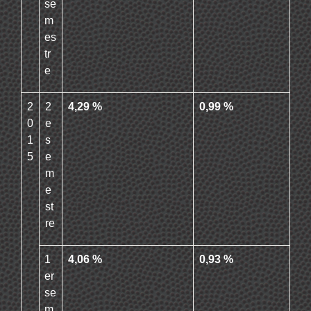
se
m
es
tr
e
2
2
4,29 %
0,99 %
0
e
1
s
5
e
m
e
st
re
1
4,06 %
0,93 %
er
se
m