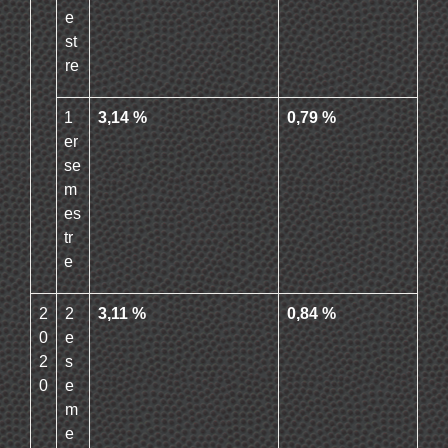
e
st
re
1
3,14 %
0,79 %
er
se
m
es
tr
e
2
2
3,11 %
0,84 %
0
e
2
s
0
e
m
e