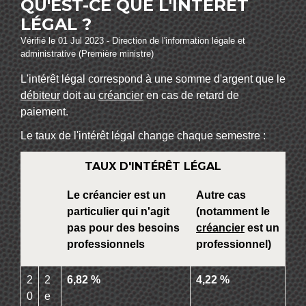
QU'EST-CE QUE L'INTÉRÊT
LÉGAL ?
Vérifié le 01 Jul 2023 - Direction de l'information légale et
administrative (Première ministre)
L'intérêt légal correspond à une somme d'argent que le
débiteur
doit au
créancier
en cas de retard de
paiement.
Le taux de l'intérêt légal change chaque semestre :
TAUX D'INTÉRÊT LÉGAL
Le créancier est un
Autre cas
particulier qui n'agit
(notamment le
pas pour des besoins
créancier
est un
professionnels
professionnel)
2
2
6,82 %
4,22 %
0
e