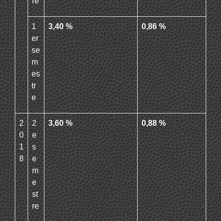
re
1
3,40 %
0,86 %
er
se
m
es
tr
e
2
2
3,60 %
0,88 %
0
e
1
s
8
e
m
e
st
re