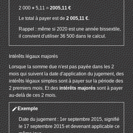
2 000
+
5,11 =
2005,11 €
Le total à payer est de
2 005,11 €
.
Rappel : même si 2020 est une année bissextile,
il convient d'utiliser 36 500 dans le calcul.
Intérêts légaux majorés
Lorsque la somme due n'est pas payée dans les 2
mois qui suivent la date d'application du jugement, des
intérêts légaux simples sont à payer sur la période des
2 premiers mois. Et des
intérêts majorés
sont à payer
au-delà de ces 2 mois.
Exemple
edit
Date du jugement : 1
er
septembre 2015, signifié
le 17 septembre 2015 et devenant applicable ce