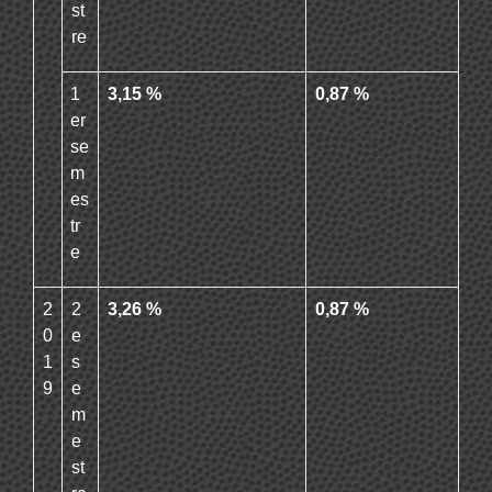
st
re
1
3,15 %
0,87 %
er
se
m
es
tr
e
2
2
3,26 %
0,87 %
0
e
1
s
9
e
m
e
st