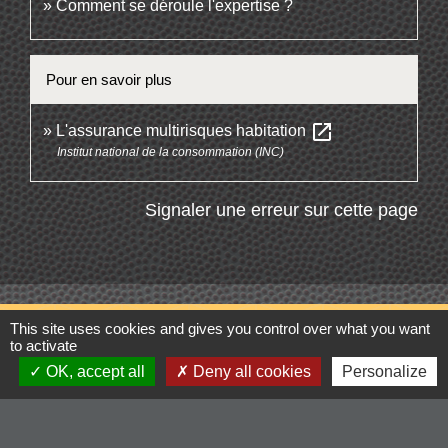
Comment se déroule l'expertise ?
Pour en savoir plus
open_in_new
L'assurance multirisques habitation
Institut national de la consommation (INC)
Signaler une erreur sur cette page
This site uses cookies and gives you control over what you want
Contacts
to activate
OK, accept all
Deny all cookies
Personalize
Commune de Cordelle
154, route de Roanne
42123 Cordelle - FRANCE
+33 4 77 64 90 12