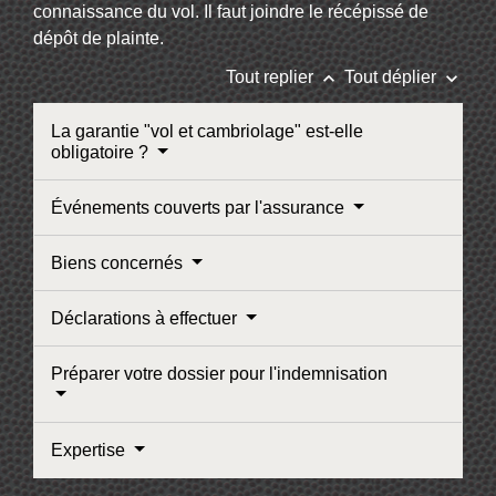
connaissance du vol. Il faut joindre le récépissé de
dépôt de plainte.
keyboard_arrow_up
keyboard_arrow_down
Tout replier
Tout déplier
La garantie "vol et cambriolage" est-elle
obligatoire ?
Événements couverts par l'assurance
Biens concernés
Déclarations à effectuer
Préparer votre dossier pour l'indemnisation
Expertise