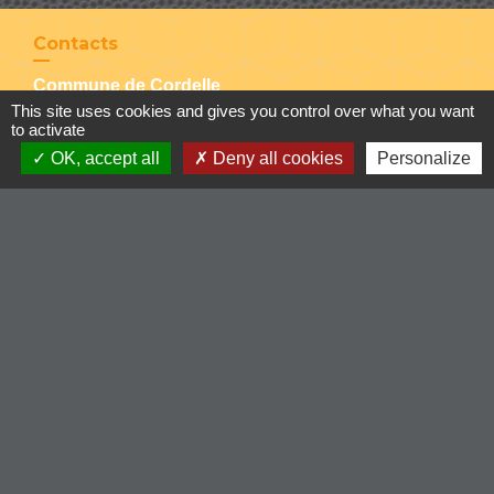
Contacts
Commune de Cordelle
This site uses cookies and gives you control over what you want
154, route de Roanne
to activate
42123 Cordelle - FRANCE
OK, accept all
Deny all cookies
Personalize
+33 4 77 64 90 12
Contact par formulaire
Liens
-Communauté de Commune du Pays entre Loire et
Rhône
-Loire le département
-Région Auvergne Rhône-Alpes
-Illiwap