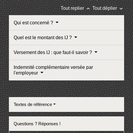
keyboard_arrow_up
keyboard_arrow_down
Tout replier
Tout déplier
Qui est concerné ?
Quel est le montant des IJ ?
Versement des IJ : que faut-il savoir ?
Indemnité complémentaire versée par
l'employeur
Textes de référence
Questions ? Réponses !