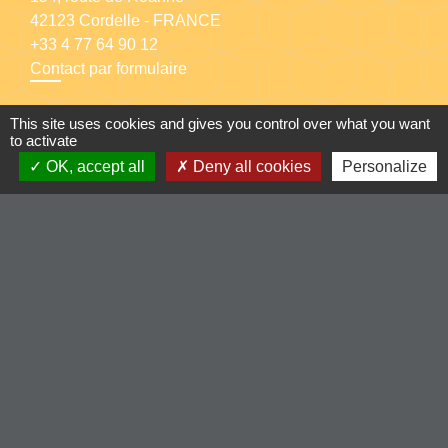
42123 Cordelle - FRANCE
+33 4 77 64 90 12
Contact par formulaire
This site uses cookies and gives you control over what you want
to activate
OK, accept all
Deny all cookies
Personalize
Liens
-Communauté de Commune du Pays entre Loire et
Rhône
-Loire le département
-Région Auvergne Rhône-Alpes
-Illiwap
Mentions légales
-
Politique de confidentialité
-
Accessibilité
-
Plan du site
-
Gestion des cookies