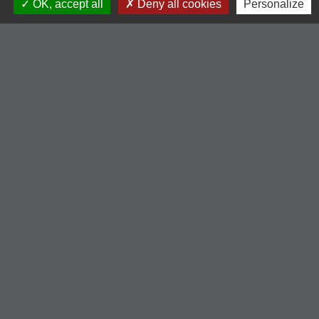
Signaler une erreur sur cette page
OK, accept all
Deny all cookies
Personalize
Contacts
Commune de Cordelle
154, route de Roanne
42123 Cordelle - FRANCE
+33 4 77 64 90 12
Contact par formulaire
Liens
-Communauté de Commune du Pays entre Loire et