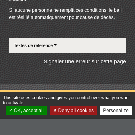
Si aucune personne ne remplit ces conditions, le bail
est résilié automatiquement pour cause de décès.
Textes de référence
Signaler une erreur sur cette page
This site uses cookies and gives you control over what you want
Contacts
to activate
OK, accept all
Deny all cookies
Personalize
Commune de Cordelle
154, route de Roanne
42123 Cordelle - FRANCE
+33 4 77 64 90 12